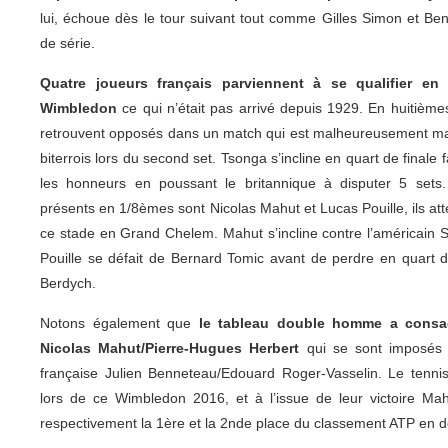
lui, échoue dès le tour suivant tout comme Gilles Simon et Ben
de série.
Quatre joueurs français parviennent à se qualifier e
Wimbledon
ce qui n’était pas arrivé depuis 1929. En huitièm
retrouvent opposés dans un match qui est malheureusement ma
biterrois lors du second set. Tsonga s’incline en quart de final
les honneurs en poussant le britannique à disputer 5 sets.
présents en 1/8èmes sont Nicolas Mahut et Lucas Pouille, ils att
ce stade en Grand Chelem. Mahut s’incline contre l’américain 
Pouille se défait de Bernard Tomic avant de perdre en quart 
Berdych.
Notons également que
le tableau double homme a consac
Nicolas Mahut/Pierre-Hugues Herbert
qui se sont imposés 
française Julien Benneteau/Edouard Roger-Vasselin. Le tennis
lors de ce Wimbledon 2016, et à l’issue de leur victoire Ma
respectivement la 1ère et la 2nde place du classement ATP en d