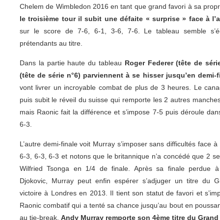
Chelem de Wimbledon 2016 en tant que grand favori à sa prop
le troisième tour il subit une défaite « surprise » face à 
sur le score de 7-6, 6-1, 3-6, 7-6. Le tableau semble s’éc
prétendants au titre.
Dans la partie haute du tableau
Roger Federer (tête de séri
(tête de série n°6) parviennent à se hisser jusqu’en demi-f
vont livrer un incroyable combat de plus de 3 heures. Le cana
puis subit le réveil du suisse qui remporte les 2 autres manche
mais Raonic fait la différence et s’impose 7-5 puis déroule dans
6-3.
L’autre demi-finale voit Murray s’imposer sans difficultés face 
6-3, 6-3, 6-3 et notons que le britannique n’a concédé que 2 set
Wilfried Tsonga en 1/4 de finale. Après sa finale perdue 
Djokovic, Murray peut enfin espérer s’adjuger un titre du
victoire à Londres en 2013. Il tient son statut de favori et s’i
Raonic combatif qui a tenté sa chance jusqu’au bout en poussant
au tie-break.
Andy Murray remporte son 4ème titre du Grand 