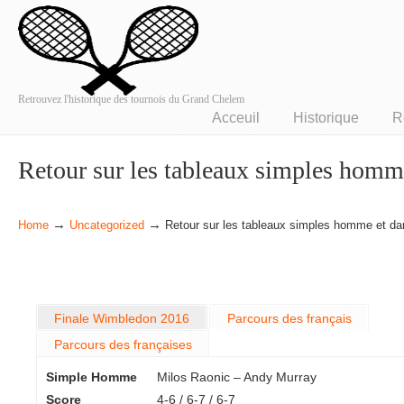
Retrouvez l'historique des tournois du Grand Chelem
Acceuil
Historique
R
Retour sur les tableaux simples hom
→
→
Home
Uncategorized
Retour sur les tableaux simples homme et 
Finale Wimbledon 2016
Parcours des français
Parcours des françaises
Simple Homme
Milos Raonic – Andy Murray
Score
4-6 / 6-7 / 6-7