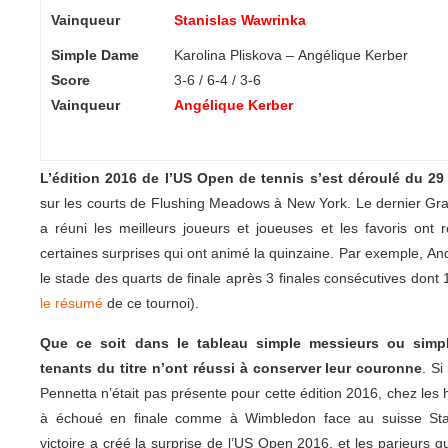
Vainqueur
Stanislas Wawrinka
Simple Dame
Karolina Pliskova – Angélique Kerber
Score
3-6 / 6-4 / 3-6
Vainqueur
Angélique Kerber
L’édition 2016 de l’US Open de tennis s’est déroulé du 2
sur les courts de Flushing Meadows à New York. Le dernier Gr
a réuni les meilleurs joueurs et joueuses et les favoris ont
certaines surprises qui ont animé la quinzaine. Par exemple, A
le stade des quarts de finale après 3 finales consécutives dont 
le résumé
de ce tournoi).
Que ce soit dans le tableau simple messieurs ou sim
tenants du titre n’ont réussi à conserver leur couronne
. S
Pennetta n’était pas présente pour cette édition 2016, chez l
à échoué en finale comme à Wimbledon face au suisse Stan
victoire a créé la surprise de l’US Open 2016, et les parieurs q