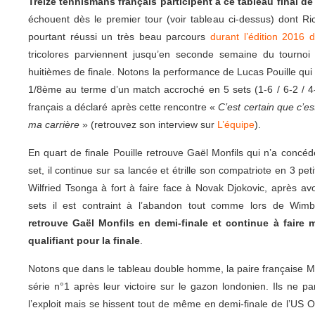
Treize tennismans français participent à ce tableau final d
échouent dès le premier tour (voir tableau ci-dessus) dont Ri
pourtant réussi un très beau parcours
durant l’édition 2016
tricolores parviennent jusqu’en seconde semaine du tournoi
huitièmes de finale. Notons la performance de Lucas Pouille qui
1/8ème au terme d’un match accroché en 5 sets (1-6 / 6-2 / 4-
français a déclaré après cette rencontre «
C’est certain que c’est
ma carrière
» (retrouvez son interview sur
L’équipe
).
En quart de finale Pouille retrouve Gaël Monfils qui n’a concéd
set, il continue sur sa lancée et étrille son compatriote en 3 pet
Wilfried Tsonga à fort à faire face à Novak Djokovic, après av
sets il est contraint à l’abandon tout comme lors de Wi
retrouve Gaël Monfils en demi-finale et continue à faire 
qualifiant pour la finale
.
Notons que dans le tableau double homme, la paire française M
série n°1 après leur victoire sur le gazon londonien. Ils ne pa
l’exploit mais se hissent tout de même en demi-finale de l’US