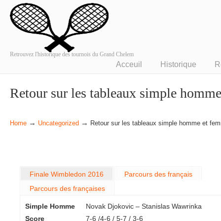
Retrouvez l'historique des tournois du Grand Chelem
Acceuil
Historique
R
Retour sur les tableaux simple homm
→
→
Home
Uncategorized
Retour sur les tableaux simple homme et fe
Finale Wimbledon 2016
Parcours des français
Parcours des françaises
Simple Homme
Novak Djokovic – Stanislas Wawrinka
Score
7-6 /4-6 / 5-7 / 3-6