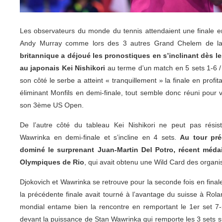
Les observateurs du monde du tennis attendaient une finale e
Andy Murray comme lors des 3 autres Grand Chelem de l
britannique a déjoué les pronostiques en s’inclinant dès le
au japonais Kei Nishikori
au terme d’un match en 5 sets 1-6 / 6
son côté le serbe a atteint « tranquillement » la finale en prof
éliminant Monfils en demi-finale, tout semble donc réuni pour 
son 3ème US Open.
De l’autre côté du tableau Kei Nishikori ne peut pas résist
Wawrinka en demi-finale et s’incline en 4 sets.
Au tour pré
dominé le surprenant Juan-Martin Del Potro, récent médai
Olympiques de Rio
, qui avait obtenu une Wild Card des organi
Djokovich et Wawrinka se retrouve pour la seconde fois en fina
la précédente finale avait tourné à l’avantage du suisse à Ro
mondial entame bien la rencontre en remportant le 1er set 7-5
devant la puissance de Stan Wawrinka qui remporte les 3 sets sui